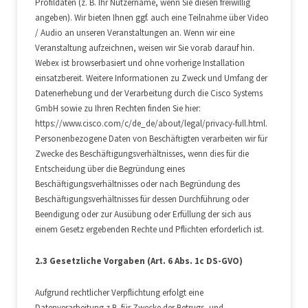
Profildaten (z. B. Ihr Nutzername, wenn Sie diesen freiwillig
angeben). Wir bieten Ihnen ggf. auch eine Teilnahme über Video
/ Audio an unseren Veranstaltungen an. Wenn wir eine
Veranstaltung aufzeichnen, weisen wir Sie vorab darauf hin.
Webex ist browserbasiert und ohne vorherige Installation
einsatzbereit. Weitere Informationen zu Zweck und Umfang der
Datenerhebung und der Verarbeitung durch die Cisco Systems
GmbH sowie zu Ihren Rechten finden Sie hier:
https://www.cisco.com/c/de_de/about/legal/privacy-full.html.
Personenbezogene Daten von Beschäftigten verarbeiten wir für
Zwecke des Beschäftigungsverhältnisses, wenn dies für die
Entscheidung über die Begründung eines
Beschäftigungsverhältnisses oder nach Begründung des
Beschäftigungsverhältnisses für dessen Durchführung oder
Beendigung oder zur Ausübung oder Erfüllung der sich aus
einem Gesetz ergebenden Rechte und Pflichten erforderlich ist.
2.3 Gesetzliche Vorgaben (Art. 6 Abs. 1c DS-GVO)
Aufgrund rechtlicher Verpflichtung erfolgt eine
Datenverarbeitung z.B. für Zwecke der Betrugs- und