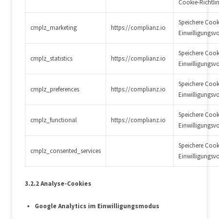
Cookie-Richtlin
Speichere Cook
cmplz_marketing
https://complianz.io
Einwilligungsv
Speichere Cook
cmplz_statistics
https://complianz.io
Einwilligungsv
Speichere Cook
cmplz_preferences
https://complianz.io
Einwilligungsv
Speichere Cook
cmplz_functional
https://complianz.io
Einwilligungsv
Speichere Cook
cmplz_consented_services
Einwilligungsv
3.2.2 Analyse-Cookies
Google Analytics im Einwilligungsmodus