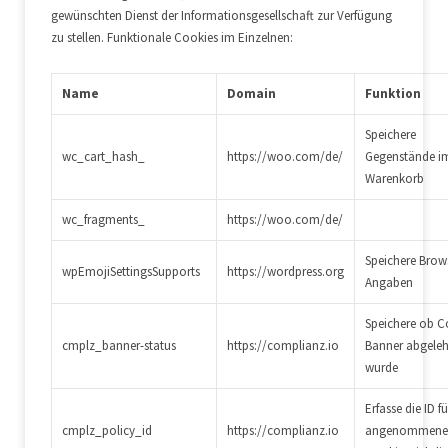
gewünschten Dienst der Informationsgesellschaft zur Verfügung
zu stellen. Funktionale Cookies im Einzelnen:
Name
Domain
Funktion
Speichere
wc_cart_hash_
https://woo.com/de/
Gegenstände i
Warenkorb
wc_fragments_
https://woo.com/de/
Speichere Brow
wpEmojiSettingsSupports
https://wordpress.org
Angaben
Speichere ob C
cmplz_banner-status
https://complianz.io
Banner abgele
wurde
Erfasse die ID fü
cmplz_policy_id
https://complianz.io
angenommene