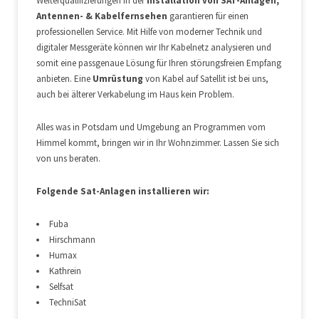
Weiterqualifizierungen in der
Installation von SAT-Anlagen,
Antennen- & Kabelfernsehen
garantieren für einen
professionellen Service. Mit Hilfe von moderner Technik und
digitaler Messgeräte können wir Ihr Kabelnetz analysieren und
somit eine passgenaue Lösung für Ihren störungsfreien Empfang
anbieten. Eine
Umrüstung
von Kabel auf Satellit ist bei uns,
auch bei älterer Verkabelung im Haus kein Problem.
Alles was in Potsdam und Umgebung an Programmen vom
Himmel kommt, bringen wir in Ihr Wohnzimmer. Lassen Sie sich
von uns beraten.
Folgende Sat-Anlagen installieren wir:
Fuba
Hirschmann
Humax
Kathrein
Selfsat
TechniSat