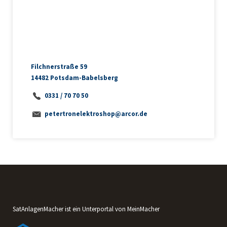
Filchnerstraße 59
14482 Potsdam-Babelsberg
0331 / 70 70 50
petertronelektroshop@arcor.de
SatAnlagenMacher ist ein Unterportal von MeinMacher