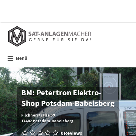
Suchen
nach:
Menü
BM: Petertron Elektro-
Shop Potsdam-Babelsberg
Filchnerstraße 59
14482 Potsdam-Babelsberg
0 Reviews