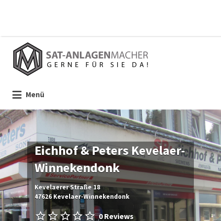
Suchen
nach:
Menü
Eichhof & Peters Kevelaer-
Winnekendonk
Kevelaerer Straße 18
47626 Kevelaer-Winnekendonk
0 Reviews