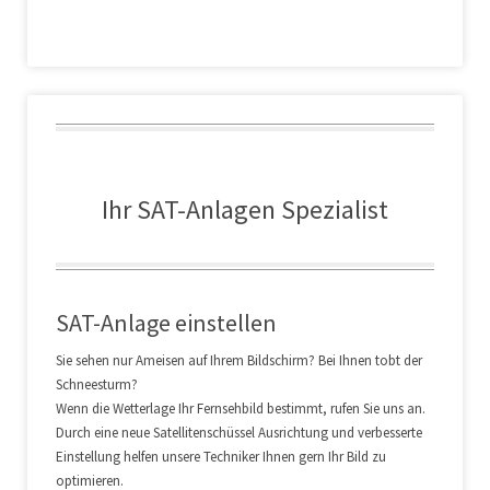
Allgemeine Geschäftsbedingungen
(Service)
I Geltung der Bedingungen
II. Umfang des Auftrages
Ihr SAT-Anlagen Spezialist
SAT-Anlage einstellen
Sie sehen nur Ameisen auf Ihrem Bildschirm? Bei Ihnen tobt der
Schneesturm?
Wenn die Wetterlage Ihr Fernsehbild bestimmt, rufen Sie uns an.
III. Abrechnung nach Aufwand
Der entstandene Aufwand wird dem Auftraggeber
Durch eine neue Satellitenschüssel Ausrichtung und verbesserte
in Rechnung gestellt, wenn ein Reparaturauftrag nicht ausgeführt werden kann,
Einstellung helfen unsere Techniker Ihnen gern Ihr Bild zu
weil- der beanstandete Fehler bei der Überprüfung nicht auftrittoder- benötigte
optimieren.
Ersatzteile nicht zu beschaffen sind oder- der Auftraggeber die Durchführung des