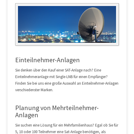
eintretenden Schaden begrenzt.
VII. Haftung nach Fertigstellung
Werden reparierte Gegenstände nicht innerhalb
von vier Wochen nach Zugang der Fertigstellungsmeldung abgeholt, ist der
Auftragnehmer befugt, etwaige weitergehende Schadensersatzansprüche geltend
zu machen.Die Haftung während der Verwahrzeit wird ausgeschlossen, soweit sie
nicht auf Vorsatz oder grober Fahrlässigkeit beruht.Die verbleibende
Schadensersatzhaftung ist auf den vorhersehbaren, typi-scherweise eintretenden
Schaden begrenzt.
VIII. Schlichtung
Der Auftragnehmer ist nicht bereit, an
Einteilnehmer-Anlagen
Streitbeilegungsverfahren bei einer Ver-braucherschlichtungsstelle teilzunehmen.
Sie denken über den Kauf einer SAT-Anlage nach? Eine
Einteilnehmeranlage mit Single-LNB für einen Empfänger?
Finden Sie bei uns eine große Auswahl an Einteilnehmer-Anlagen
verschiedenster Marken.
Planung von Mehrteilnehmer-
Anlagen
Sie suchen eine Lösung für ein Mehrfamilienhaus? Egal ob Sie für
5, 10 oder 100 Teilnehmer eine Sat-Anlage benötigen, als