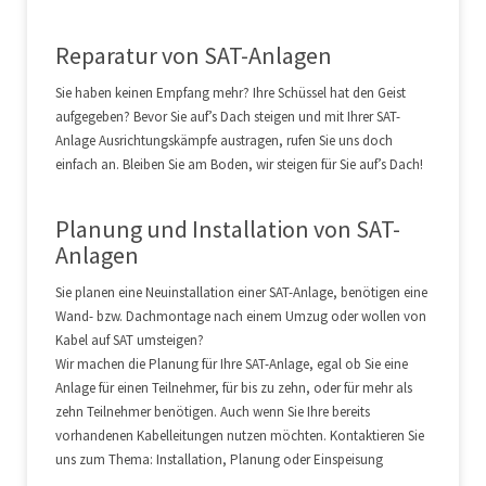
Auftrages unmöglich machtoder- der Auftrag vor Abschluss zurückgezogen wird.
Reparatur von SAT-Anlagen
IV. Abrechnung der Reparaturen
Reparaturen werden nur gegen Barzahlung
ausgeführt.
V. Gewährleistung
Der Auftragnehmer leistet Gewähr zunächst nach
Sie haben keinen Empfang mehr? Ihre Schüssel hat den Geist
seiner Wahl durch Nachbes-serung oder Neuherstellung (Nacherfüllung).
aufgegeben? Bevor Sie auf’s Dach steigen und mit Ihrer SAT-
Mehrfache Nacherfüllungen sind zulässig, soweit sie für den Auftraggeber
Anlage Ausrichtungskämpfe austragen, rufen Sie uns doch
zumutbar sind. Schlägt die Nacherfül-lung fehl, kann der Auftraggeber nach seiner
einfach an. Bleiben Sie am Boden, wir steigen für Sie auf’s Dach!
Wahl Herabsetzung der Vergütung oder Rückgängigmachung des Vertrages
verlangen.Die Verjährungsfrist für Mängelansprüche beträgt ein Jahr. Bei einem
Planung und Installation von SAT-
Bauwerk und einem Werk, dessen Erfolg in der Erbringung von Planungs- oder
Anlagen
Überwa-chungsleistungen hierfür besteht, beträgt die Verjährungsfrist fünf
Jahre.
VI. Haftung
Der Auftragnehmer haftet nicht für Schäden, die er, sein
Sie planen eine Neuinstallation einer SAT-Anlage, benötigen eine
gesetzlicher Vertreter oder Erfüllungsgehilfe durch einfache Fahrlässigkeit
Wand- bzw. Dachmontage nach einem Umzug oder wollen von
verursacht hat. Dies gilt ohne Rücksicht auf die Rechtsnatur des geltend
Kabel auf SAT umsteigen?
gemachten Anspruchs, ins-besondere aus Verzug, sonstiger Pflichtverletzung oder
Wir machen die Planung für Ihre SAT-Anlage, egal ob Sie eine
aus unerlaubter Hand-lung. Diese Haftungsbeschränkung gilt nicht für Schäden
Anlage für einen Teilnehmer, für bis zu zehn, oder für mehr als
aus der Verletzung des Lebens, des Körpers oder der Gesundheit und aus der
zehn Teilnehmer benötigen. Auch wenn Sie Ihre bereits
Verletzung wesent-licher Vertragspflichten.Die verbleibende
vorhandenen Kabelleitungen nutzen möchten. Kontaktieren Sie
Schadensersatzhaftung ist in Fällen der groben Fahrlässigkeit und Verletzung
uns zum Thema: Installation, Planung oder Einspeisung
wesentlicher Vertragspflichten auf den vorhersehbaren, typi-scherweise