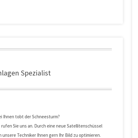
Willi Hagen
HRB 550452
nlagen Spezialist
Registergericht Ulm
DE146352935
+49 7503 93030
ei Ihnen tobt der Schneesturm?
rufen Sie uns an. Durch eine neue Satellitenschüssel
+49 7503 930360
 unsere Techniker Ihnen gern Ihr Bild zu optimieren.