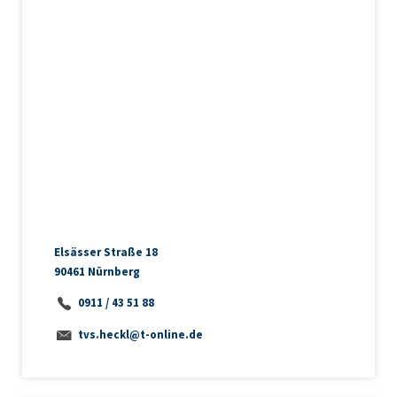
aufkommenden Fragen.
Sie.
Bizi arayın!
Elsässer Straße 18
90461 Nürnberg
0911 / 43 51 88
tvs.heckl@t-online.de