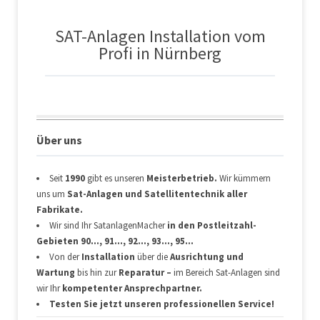
SAT-Anlagen Installation vom
Profi in Nürnberg
Über uns
Seit
1990
gibt es unseren
Meisterbetrieb.
Wir kümmern
uns um
Sat-Anlagen und Satellitentechnik aller
Fabrikate.
Wir sind Ihr SatanlagenMacher
in den Postleitzahl-
Gebieten 90…, 91…, 92…, 93…, 95…
Von der
Installation
über die
Ausrichtung und
Wartung
bis hin zur
Reparatur –
im Bereich Sat-Anlagen sind
wir Ihr
kompetenter Ansprechpartner.
Testen Sie jetzt
unseren professionellen Service!