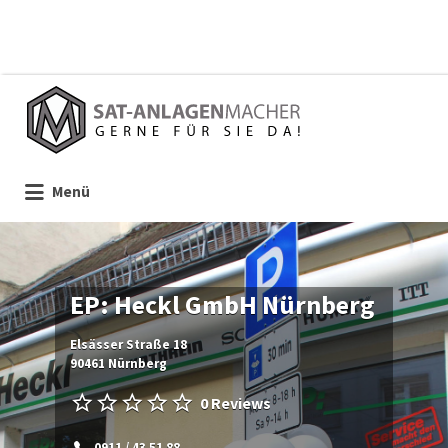
Suchen
nach:
Menü
EP: Heckl GmbH Nürnberg
Elsässer Straße 18
90461 Nürnberg
0 Reviews
0911 / 43 51 88