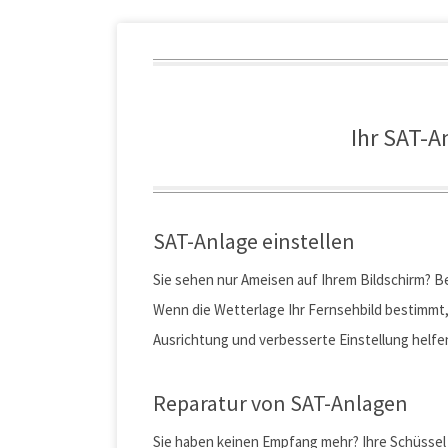
info(at)beisler.de
Ihr SAT-A
Geschäftsführer:
Inhaltlich Verantwortlicher:
SAT-Anlage einstellen
Handelsregister:
Sie sehen nur Ameisen auf Ihrem Bildschirm? B
Registergericht
Wenn die Wetterlage Ihr Fernsehbild bestimmt, 
Umsatzsteuer-IDNr.:
Ausrichtung und verbesserte Einstellung helfen
Reparatur von SAT-Anlagen
Sie haben keinen Empfang mehr? Ihre Schüssel