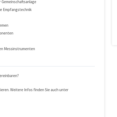
ür Gemeinschaftsanlage
le Empfangstechnik
temen
ponenten
nen Messinstrumenten
ereinbaren?
eren. Weitere Infos finden Sie auch unter