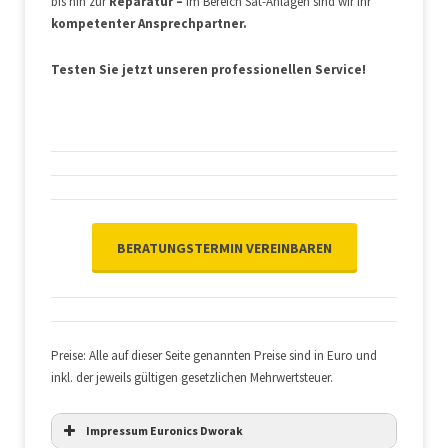
bis hin zur
Reparatur –
im Bereich Sat-Anlagen sind wir Ihr
kompetenter Ansprechpartner.
Testen Sie jetzt
unseren professionellen Service!
BERATUNGSTERMIN VEREINBAREN
Preise: Alle auf dieser Seite genannten Preise sind in Euro und
inkl. der jeweils gültigen gesetzlichen Mehrwertsteuer.
Impressum Euronics Dworak