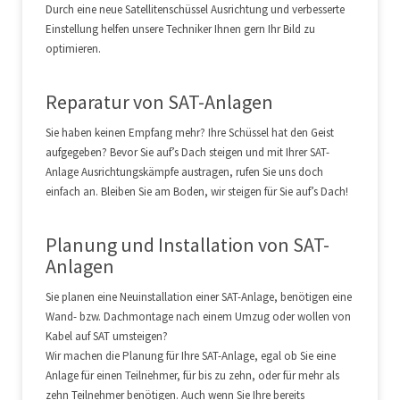
Durch eine neue Satellitenschüssel Ausrichtung und verbesserte
59394 Nordkirchen
Einstellung helfen unsere Techniker Ihnen gern Ihr Bild zu
optimieren.
Telefon:
+49 2596 5281770
Fax: +49 2596 5281778
E-Mail:
info@euronics-dworak.de
Reparatur von SAT-Anlagen
Das Angebot des Verkäufers richtet sich ausschließlich an
Sie haben keinen Empfang mehr? Ihre Schüssel hat den Geist
Personen, die das 18. Lebensjahr vollendet haben.
aufgegeben? Bevor Sie auf’s Dach steigen und mit Ihrer SAT-
Minderjährigen ist eine Bestellung im Online-Shop des
Anlage Ausrichtungskämpfe austragen, rufen Sie uns doch
Verkäufers untersagt.
einfach an. Bleiben Sie am Boden, wir steigen für Sie auf’s Dach!
II.
Vertragsschluss/Lieferfristen/Lieferstatusbenac
Planung und Installation von SAT-
hrichtigung und Streitbeilegung
Anlagen
1. Die Darstellung der Waren und Downloadsoftware im
Sie planen eine Neuinstallation einer SAT-Anlage, benötigen eine
Shoppingportal www.euronics.de stellt kein rechtlich
Wand- bzw. Dachmontage nach einem Umzug oder wollen von
bindendes Angebot durch den Verkäufer dar. Durch seine
Kabel auf SAT umsteigen?
Bestellung durch Anklicken des Buttons „Jetzt kaufen“
Wir machen die Planung für Ihre SAT-Anlage, egal ob Sie eine
richtet der Kunde an den Verkäufer ein Angebot zum
Anlage für einen Teilnehmer, für bis zu zehn, oder für mehr als
Abschluss eines Kaufvertrags. Die anschließend vom
zehn Teilnehmer benötigen. Auch wenn Sie Ihre bereits