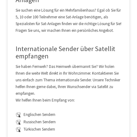
4. Der Vertragstext wird nicht gespeichert. Der Kunde hat
Sie suchen eine Lösung für ein Mehrfamilienhaus? Egal ob Sie für
jedoch die Möglichkeit, sich am Ende des Bestellvorgangs
5, 10 oder 100 Teilnehmer eine Sat-Anlage benötigen, als
die Bestellinformationen, die Ihnen nach Abschluss der
Spezialisten für Sat-Anlagen finden wir die richtige Lösung für Sie!
Bestellung auch noch einmal per E-Mail übersandt werden,
Fragen Sie uns, wir machen Ihnen ein persönliches Angebot.
sowie ggf. die Annahmeerklärung über die Druckfunktion
im verwendeten Browser oder E-Mail-Client auszudrucken.
Internationale Sender über Satellit
empfangen
5. Eine Auslieferung der Ware bzw. die Bereitstellung eines
Lizenzschlüssels/Codes zur Nutzung heruntergeladener
Sie haben Fernweh? Das Heimweh übermannt Sie? Wir holen
Software erfolgt innerhalb der zum jeweiligen Artikel
Ihnen die weite Welt direkt in Ihr Wohnzimmer. Kontaktieren Sie
genannten Lieferfrist im Anschluss an den vollständigen
uns einfach zum Thema internationale Sender. Unsere Techniker
Zahlungseingang. Der Verkäufer und das mit der Lieferung
helfen Ihnen gerne dabei, Ihren Wunschsender via Satellit zu
beauftragte Unternehmen wird den Kunden per E-Mail oder
empfangen.
telefonisch über den Lieferstatus (z.B. Paketversand,
Wir helfen Ihnen beim Empfang von:
Zustellungsankündigung) informieren.
Zu diesem
Zweck ist der Verkäufer berechtigt, die vom
Englischen Sendern
Kunden während des Bestellvorgangs
Russischen Sendern
angegebene E-Mail-Adresse und/oder
Türkischen Sendern
Telefonnummer an das Lieferunternehmen