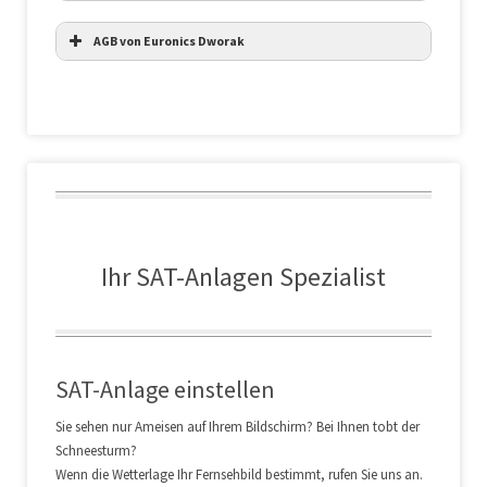
AGB von Euronics Dworak
Allgemeine
Geschäftsbedingungen für
Online-Käufe
I. Geltungsbereich
Ihr SAT-Anlagen Spezialist
Das Shoppingportal www.euronics.de wird lediglich von
der EURONICS Deutschland eG, Ditzingen (im
nachfolgenden ‚EURONICS‘ genannt), unterhalten. Der
Vertrag kommt ausschließlich mit uns (nachfolgend: der
SAT-Anlage einstellen
Verkäufer) auf der Grundlage der nachfolgenden
Allgemeinen Geschäftsbedingungen zustande:
Sie sehen nur Ameisen auf Ihrem Bildschirm? Bei Ihnen tobt der
Euronics Dworak GbR
Schneesturm?
Inh. Günter und Sebastian Dworak
Wenn die Wetterlage Ihr Fernsehbild bestimmt, rufen Sie uns an.
Lüdinghauser Str. 62