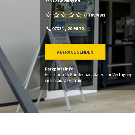
73312 Geislingen
0 Reviews
07331 / 20 96 70
ANFRAGE SENDEN
Parkplatzinfo:
Es stehen 15 Kundenparkplätze zur Verfügung. 
im Einkaufszentrum