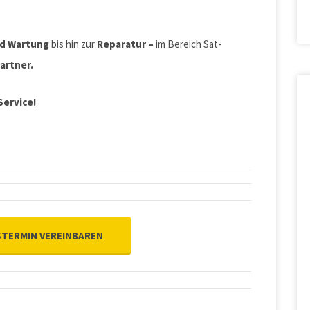
nd Wartung
bis hin zur
Reparatur –
im Bereich Sat-
artner.
Service!
TERMIN VEREINBAREN