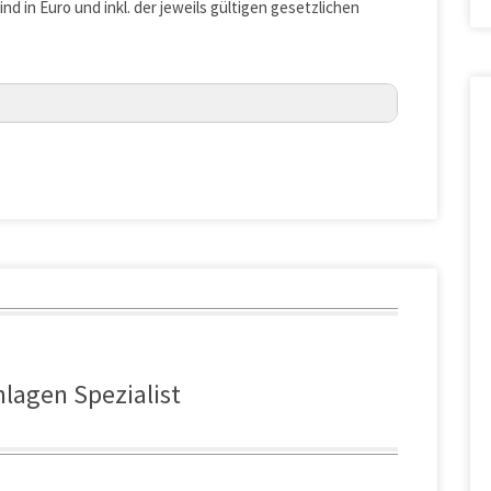
ind in Euro und inkl. der jeweils gültigen gesetzlichen
Jan van Basshuysen
HRB 540602
nlagen Spezialist
Amtsgericht Ulm