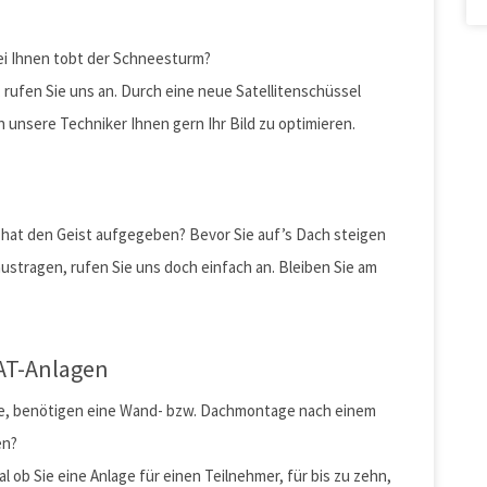
DE813960448
+49 7331 209670
ei Ihnen tobt der Schneesturm?
rufen Sie uns an. Durch eine neue Satellitenschüssel
+49 7331 209450
 unsere Techniker Ihnen gern Ihr Bild zu optimieren.
online@albmarkt.de
 hat den Geist aufgegeben? Bevor Sie auf’s Dach steigen
ustragen, rufen Sie uns doch einfach an. Bleiben Sie am
SAT-Anlagen
age, benötigen eine Wand- bzw. Dachmontage nach einem
en?
l ob Sie eine Anlage für einen Teilnehmer, für bis zu zehn,