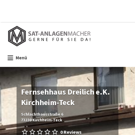
Suchen
nach:
Menü
Fernsehhaus Dreilich e.K.
Kirchheim-Teck
Schlachthausstraße 6
73230 Kirchheim-Teck
0 Reviews