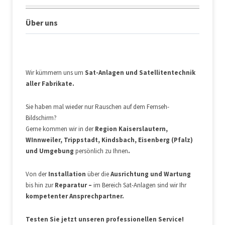
Über uns
Wir kümmern uns um
Sat-Anlagen und Satellitentechnik
aller Fabrikate.
Sie haben mal wieder nur Rauschen auf dem Fernseh-
Bildschirm?
Gerne kommen wir in der
Region
Kaiserslautern,
WInnweiler, Trippstadt, Kindsbach, Eisenberg (Pfalz)
und Umgebung
persönlich zu Ihnen
.
Von der
Installation
über die
Ausrichtung und Wartung
bis hin zur
Reparatur –
im Bereich Sat-Anlagen sind wir Ihr
kompetenter Ansprechpartner.
Testen Sie jetzt
unseren professionellen Service!