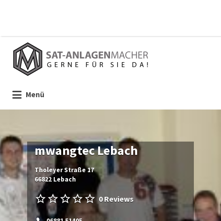
Suchen
nach:
Menü
mwangtec Lebach
Tholeyer Straße 17
66822 Lebach
0 Reviews
06881 51405