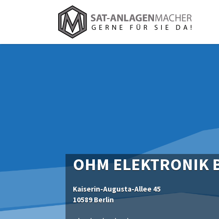
Suchen
nach:
OHM ELEKTRONIK B
Kaiserin-Augusta-Allee 45
10589 Berlin