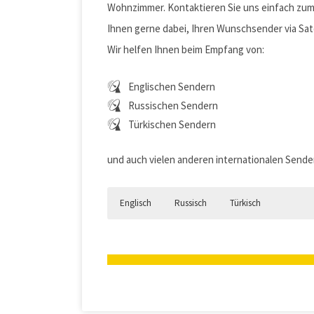
Wohnzimmer. Kontaktieren Sie uns einfach zum
Ihnen gerne dabei, Ihren Wunschsender via Sat
Wir helfen Ihnen beim Empfang von:
Englischen Sendern
Russischen Sendern
Türkischen Sendern
und auch vielen anderen internationalen Sende
Englisch
Russisch
Türkisch
Englische Sender über Satellit e
Russische Sender mit SAT-Anlage
Türkische Sender über Satellit e
Sie wollen englisch sprachige Sender über 
Sie möchten russische oder z.B. ukrainisc
Sie wollen gerne türkische Programme schau
richtigen Hardware und dem passenden Know
Satelliten ausgestrahlt? Kein Problem, mit
Unsere Techniker beraten Sie gerne über die
technische Lösung für Sie und unterstütze
Rufen Sie uns an, wir haben auch hier die p
verschiedenen türkischen Sender zu empfa
Bizi arayın!