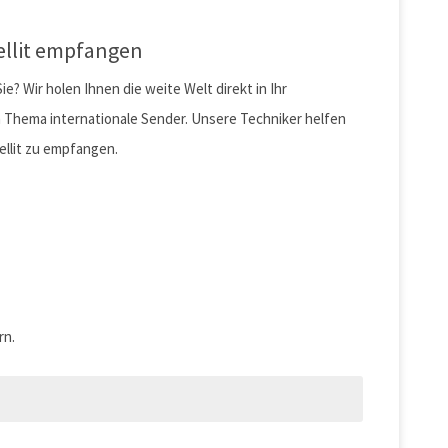
ellit empfangen
 Wir holen Ihnen die weite Welt direkt in Ihr
 Thema internationale Sender. Unsere Techniker helfen
ellit zu empfangen.
rn.
mpfangen
 empfangen
mpfangen