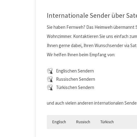
Internationale Sender über Sat
Sie haben Fernweh? Das Heimweh übermannt Sie?
Wohnzimmer. Kontaktieren Sie uns einfach zum
Ihnen gerne dabei, Ihren Wunschsender via Sat
Wir helfen Ihnen beim Empfang von:
Englischen Sendern
Russischen Sendern
Türkischen Sendern
und auch vielen anderen internationalen Sende
Englisch
Russisch
Türkisch
Englische Sender über Satellit e
Russische Sender mit SAT-Anlage
Türkische Sender über Satellit e