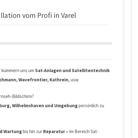
lation vom Profi in Varel
r kümmern uns um
Sat-Anlagen und Satellitentechnik
schmann, Wavefrontier, Kathrein
, usw.
rnseh-Bildschirm?
nburg, Wilhelmshaven und Umgebung
persönlich zu
nd Wartung
bis hin zur
Reparatur –
im Bereich Sat-