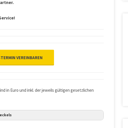
artner.
Service!
TERMIN VEREINBAREN
ind in Euro und inkl. der jeweils gültigen gesetzlichen
eckels