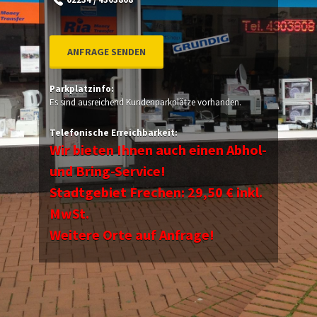
ANFRAGE SENDEN
Parkplatzinfo:
Es sind ausreichend Kundenparkplätze vorhanden.
Telefonische Erreichbarkeit:
Wir bieten Ihnen auch einen Abhol-
und Bring-Service!
Stadtgebiet Frechen: 29,50 € inkl.
MwSt.
Weitere Orte auf Anfrage!