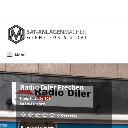
Suchen
nach:
Menü
Radio Diler Frechen
Hauptstraße 108
50226 Frechen
0 Reviews
02234 / 4303808