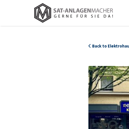
Suchen
nach:
Back to Elektroha
107479_Elektrohaus_Klaes_Lad