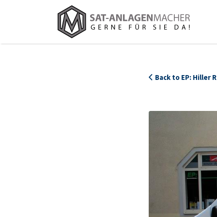
Suchen
nach:
Back to EP: Hiller 
1389_EP_Hiller_Portrait