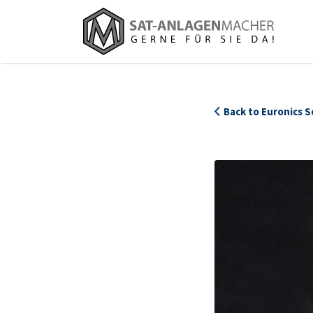
Suchen
nach:
Back to Euronics 
Birgit_Biedermann_965