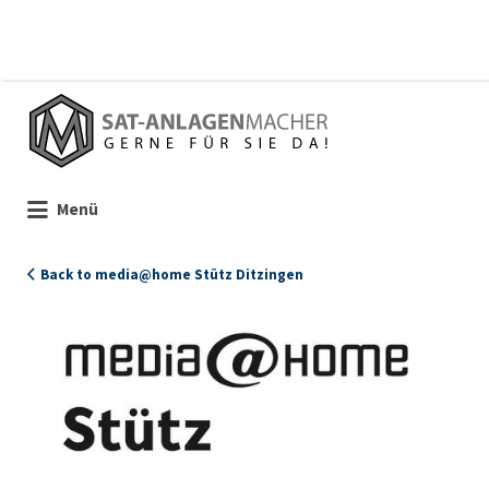
Suchen
nach:
Menü
Back to media@home Stütz Ditzingen
100586_Stuetz_Logo_Portrait