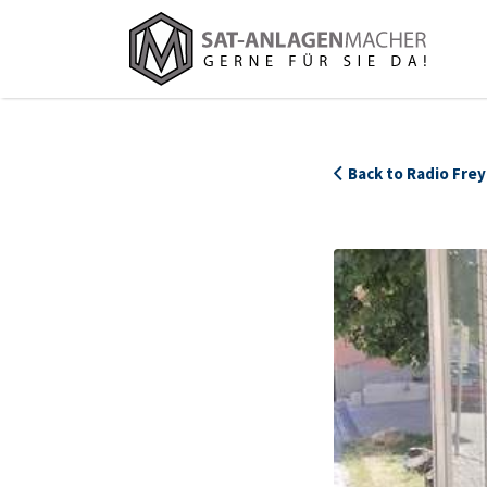
Suchen
nach:
Back to Radio Fre
469_Radio_Frey_Ladenansicht