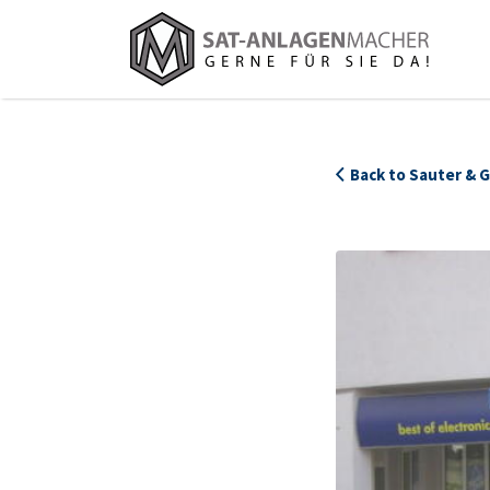
Suchen
nach:
Back to Sauter & 
Sauter_resize_619