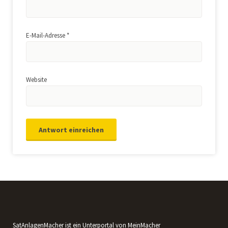
E-Mail-Adresse
*
Website
SatAnlagenMacher ist ein Unterportal von MeinMacher