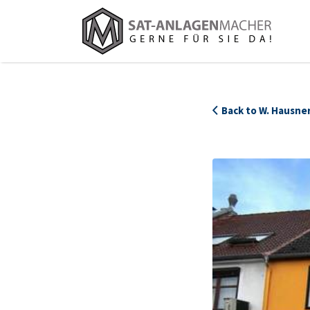
Suchen
nach:
Back to W. Hausne
706_Hausner_Ladenansicht