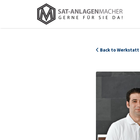
Suchen
nach:
Back to Werkstatt 
Schuh_Loewe11_583