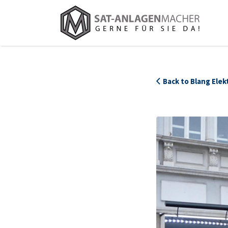
Suchen
nach:
Back to Blang Ele
1210_Blang_Portrait