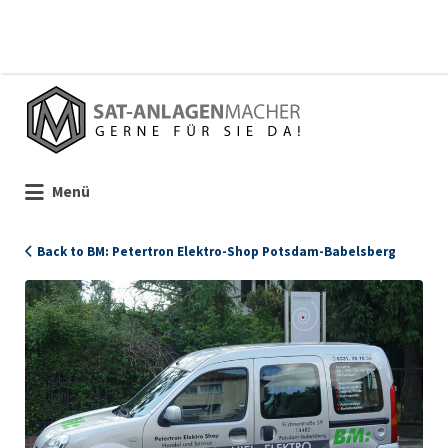
Suchen
nach:
Menü
Back to BM: Petertron Elektro-Shop Potsdam-Babelsberg
106246_petertron_laden_1971