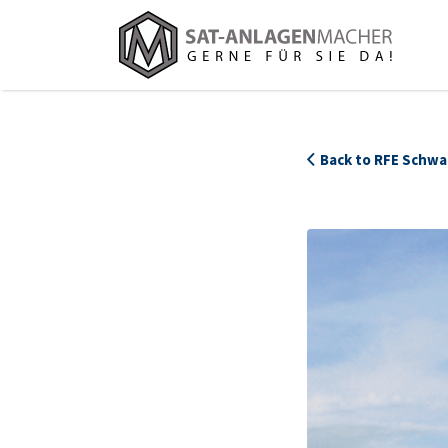
Suchen
nach:
Back to RFE Schw
432_RFE_Ladenansicht